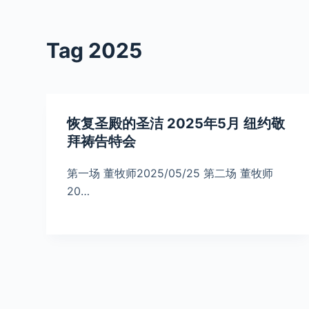
S
k
Tag
2025
i
p
t
o
恢复圣殿的圣洁 2025年5月 纽约敬
c
拜祷告特会
o
n
第一场 董牧师2025/05/25 第二场 董牧师
t
20…
e
n
t