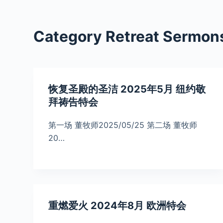
S
k
Category
Retreat Sermon
i
p
t
o
恢复圣殿的圣洁 2025年5月 纽约敬
c
拜祷告特会
o
n
第一场 董牧师2025/05/25 第二场 董牧师
t
20…
e
n
t
重燃爱火 2024年8月 欧洲特会