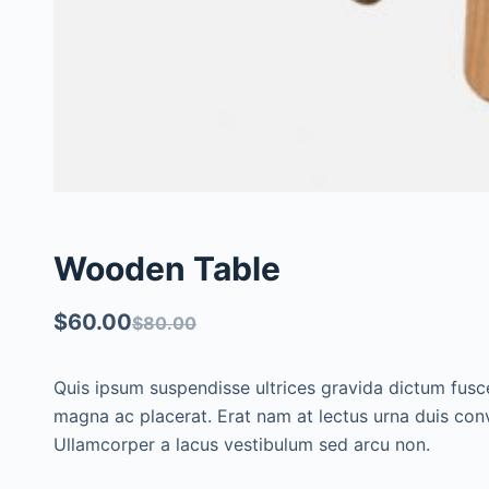
Wooden Table
$
60.00
$
80.00
Original
Current
price
price
Quis ipsum suspendisse ultrices gravida dictum fusc
was:
is:
magna ac placerat. Erat nam at lectus urna duis conval
Ullamcorper a lacus vestibulum sed arcu non.
$80.00.
$60.00.