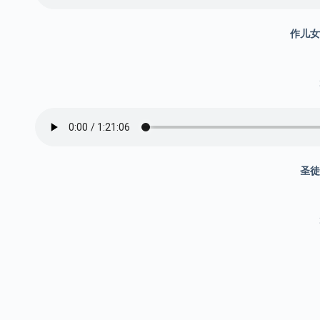
作儿女
圣徒