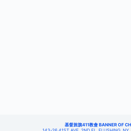
基督旌旗411教會 BANNER OF CHRIS
143-26 41ST AVE, 2ND FL, FLUSHING, NY,