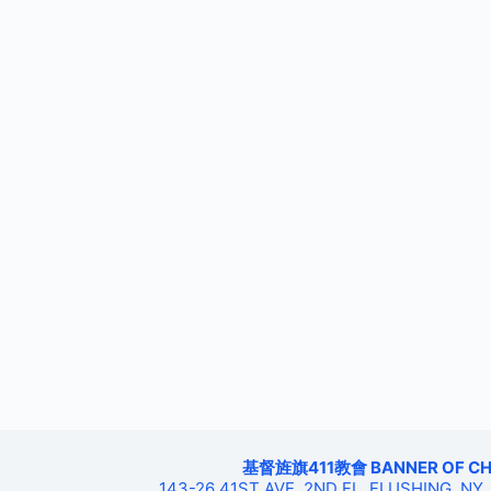
基督旌旗411教會 BANNER OF CHRIS
143-26 41ST AVE, 2ND FL, FLUSHING, NY,