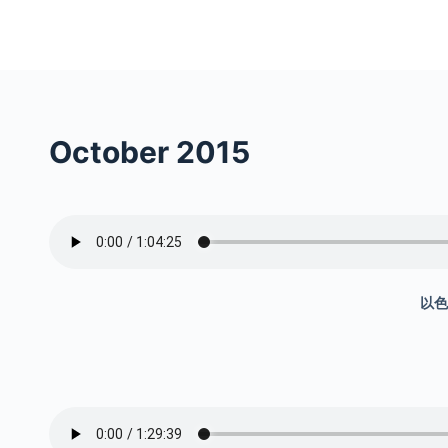
S
k
i
p
t
October 2015
o
c
o
n
t
e
以色
n
t