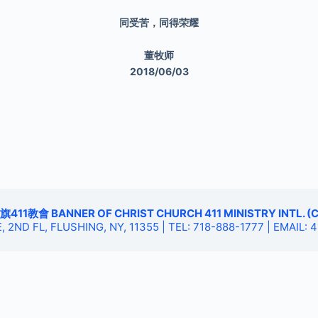
同受苦，同得荣耀
董牧师
2018/06/03
11教會 BANNER OF CHRIST CHURCH 411 MINISTRY INTL. (C
, 2ND FL, FLUSHING, NY, 11355 | TEL: 718-888-1777 | EMAIL