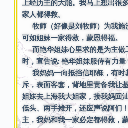
上经历主的大能。我马上想出很
家人都得救。
牧师（好像是刘牧师）为我施洗
可如姐妹一家得救，蒙恩得福。
而艳华姐妹心里求的是为主做工
时，宣告说: 艳华姐妹服侍有力量
我妈妈一向抵挡信耶稣，有时基
斥，表面客套，背地里责备我让
姐妹去上海我大姐家，接我妈回
低头、两手摊开，还应声说阿们
主，我妈和我一家必定都得救，