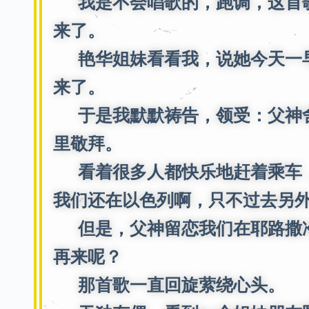
我是不会唱歌的，跑调，这首歌
来了。
艳华姐妹看看我，说她今天一早
来了。
于是我默默祷告，领受：父神舍
里敬拜。
看着很多人都快乐地赶着乘车，
我们还在以色列啊，只不过去另
但是，父神留恋我们在耶路撒冷
再来呢？
那首歌一直回旋萦绕心头。