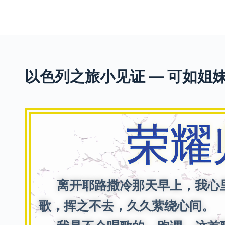
S
k
i
p
t
以色列之旅小见证 — 可如姐
o
c
o
n
荣耀
t
e
n
t
离开耶路撒冷那天早上，我心里
歌，挥之不去，久久萦绕心间。