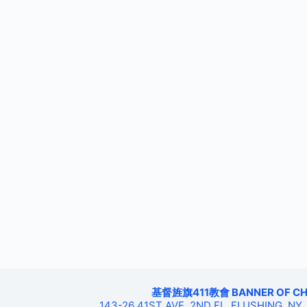
基督旌旗411教會 BANNER OF CHRIS
143-26 41ST AVE, 2ND FL, FLUSHING, NY,