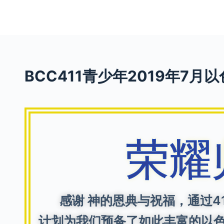
S
k
i
p
t
BCC411青少年2019年7月以色
o
c
o
n
t
荣耀
e
n
t
感谢 神的恩典与祝福，通过41
计划为我们预备了如此丰富的以色