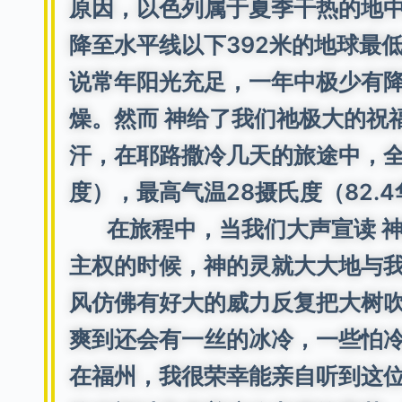
原因，以色列属于夏季干热的地中
降至水平线以下392米的地球最
说常年阳光充足，一年中极少有
燥。然而 神给了我们祂极大的祝
汗，在耶路撒冷几天的旅途中，全程
度），最高气温28摄氏度（82.
在旅程中，当我们大声宣读 神
主权的时候，神的灵就大大地与
风仿佛有好大的威力反复把大树
爽到还会有一丝的冰冷，一些怕
在福州，我很荣幸能亲自听到这