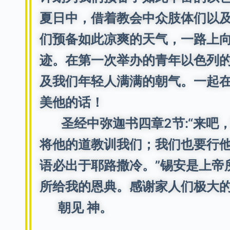
夏日中，借着教会中众肢体们以及
们预备如此凉爽的天气，一路上
迹。在第一次举办的青年以色列
及我们年轻人满满的朝气。一起
美他的话！
圣经中弥迦书四章2节:“来吧
将他的道教训我们；我们也要行
语必出于耶路撒冷。”锡安是上帝
所给我的恩典。感谢家人们极大
朝见 神。