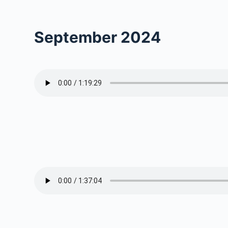
S
k
September 2024
i
p
t
o
c
o
n
t
e
n
t