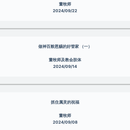
董牧师
2024/09/22
做神百般恩赐的好管家
（一）
董牧师及教会肢体
2024/09/14
抓住属灵的祝福
董牧师
2024/09/08