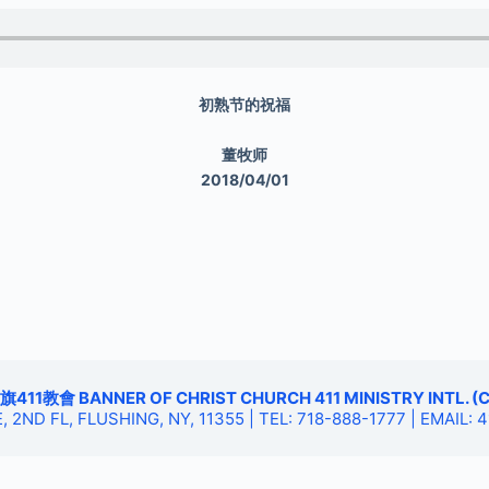
初熟节的祝福
董牧师
2018/04/01
11教會 BANNER OF CHRIST CHURCH 411 MINISTRY INTL. (C
, 2ND FL, FLUSHING, NY, 11355 | TEL: 718-888-1777 | EMAIL