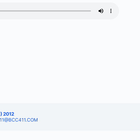
) 2012
: 411@BCC411.COM