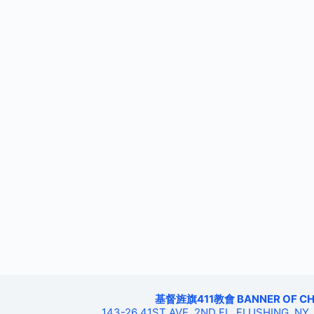
基督旌旗411教會 BANNER OF CHRIS
143-26 41ST AVE, 2ND FL, FLUSHING, NY,