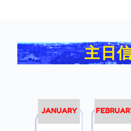
S
k
i
p
t
o
主日信
c
o
n
t
e
n
t