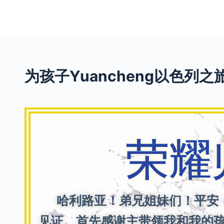
S
k
i
p
t
为孩子Yuancheng以色列之
o
c
o
n
t
荣耀
e
n
t
哈利路亚！弟兄姐妹们！平安！我
见证。首先感谢主带领我和我的