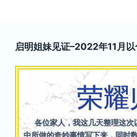
S
k
i
p
t
启明姐妹见证–2022年11月
o
c
o
n
t
荣耀
e
n
t
各位家人，我这几天整理这次以
中所做的奇妙事情写下来，同时