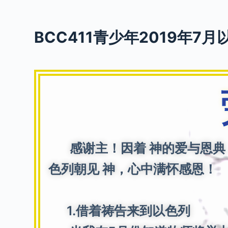
S
k
BCC411青少年2019年7月以
i
p
t
o
c
o
n
t
e
感谢主！因着 神的爱与恩典
n
色列朝见 神，心中满怀感恩！
t
1.借着祷告来到以色列