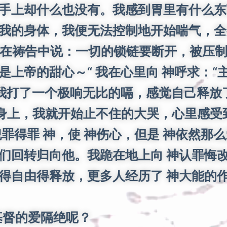
手上却什么也没有。我感到胃里有什么东
我的身体，我便无法控制地开始喘气，全
，他在祷告中说：一切的锁链要断开，被压
是上帝的甜心～“ 我在心里向 神呼求：
，我打了一个极响无比的嗝，感觉自己释放
上，我就开始止不住的大哭，心里感受到
罪得罪 神，使 神伤心，但是 神依然那
们回转归向他。我跪在地上向 神认罪悔
得自由得释放，更多人经历了 神大能的
基督的爱隔绝呢？