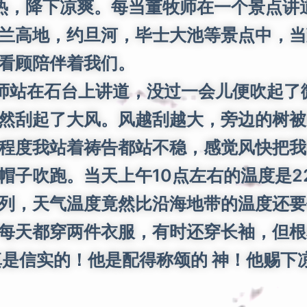
热，降下凉爽。每当董牧师在一个景点讲
兰高地，约旦河，毕士大池等景点中，当董
看顾陪伴着我们。
站在石台上讲道，没过一会儿便吹起了
然刮起了大风。风越刮越大，旁边的树被
程度我站着祷告都站不稳，感觉风快把我
子吹跑。当天上午10点左右的温度是22
列，天气温度竟然比沿海地带的温度还要低
每天都穿两件衣服，有时还穿长袖，但根
真是信实的！他是配得称颂的 神！他赐下