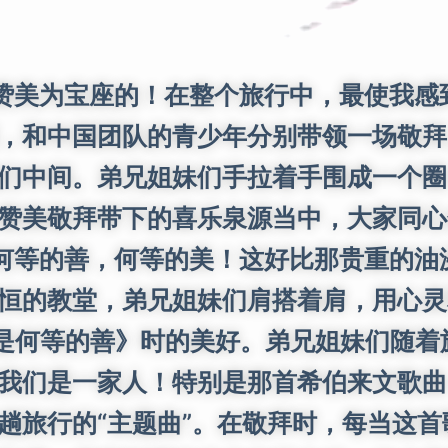
美为宝座的！在整个旅行中，最使我感到
，和中国团队的青少年分别带领一场敬拜
们中间。弟兄姐妹们手拉着手围成一个圈
赞美敬拜带下的喜乐泉源当中，大家同心
等的善，何等的美！这好比那贵重的油
恒的教堂，弟兄姐妹们肩搭着肩，用心灵
和睦同居是何等的善》时的美好。弟兄姐妹们
是一家人！特别是那首希伯来文歌曲《Shir
趟旅行的“主题曲”。在敬拜时，每当这