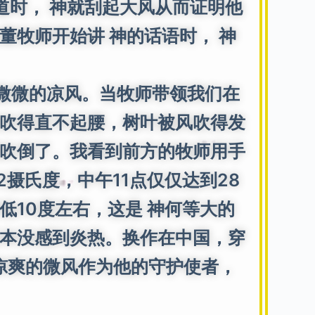
道时， 神就刮起大风从而证明他
牧师开始讲 神的话语时， 神
微微的凉风。当牧师带领我们在
吹得直不起腰，树叶被风吹得发
吹倒了。我看到前方的牧师用手
摄氏度，中午11点仅仅达到28
10度左右，这是 神何等大的
本没感到炎热。换作在中国，穿
凉爽的微风作为他的守护使者，