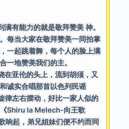
满有能力的就是敬拜赞美 神。
。每当大家在敬拜赞美一同拍掌
，一起跳着舞，每个人的脸上满
合一地赞美我们的主。
浇在亚伦的头上，流到胡须，又
和诚实合唱那首以色列民谣
随着旋律左右摆动，好比一家人似的
u la Melech-向王歌
首歌响起，弟兄姐妹们便不约而同