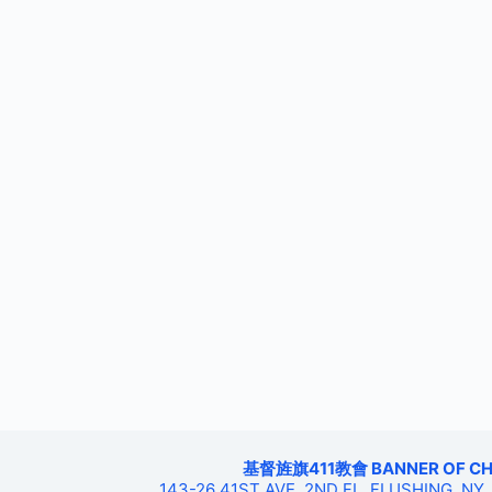
基督旌旗411教會 BANNER OF CHRIS
143-26 41ST AVE, 2ND FL, FLUSHING, NY,