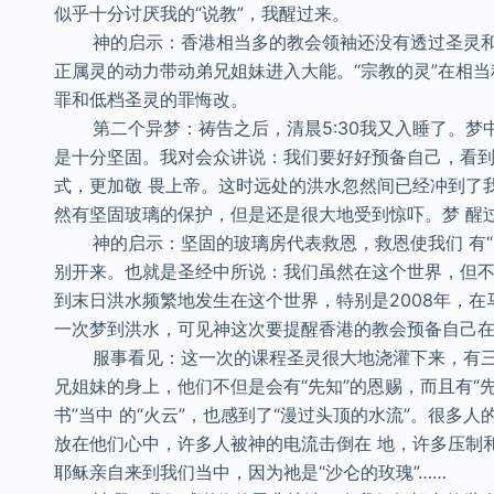
似乎十分讨厌我的“说教”，我醒过来。
神的启示：香港相当多的教会领袖还没有透过圣灵和
正属灵的动力带动弟兄姐妹进入大能。“宗教的灵”在相
罪和低档圣灵的罪悔改。
第二个异梦：祷告之后，清晨5:30我又入睡了。梦中
是十分坚固。我对会众讲说：我们要好好预备自己，看
式，更加敬 畏上帝。这时远处的洪水忽然间已经冲到了
然有坚固玻璃的保护，但是还是很大地受到惊吓。梦 醒
神的启示：坚固的玻璃房代表救恩，救恩使我们 有“
别开来。也就是圣经中所说：我们虽然在这个世界，但不属
到末日洪水频繁地发生在这个世界，特别是2008年，在马
一次梦到洪水，可见神这次要提醒香港的教会预备自己在
服事看见：这一次的课程圣灵很大地浇灌下来，有三次
兄姐妹的身上，他们不但是会有“先知”的恩赐，而且有“
书”当中 的“火云”，也感到了“漫过头顶的水流”。很
放在他们心中，许多人被神的电流击倒在 地，许多压制
耶稣亲自来到我们当中，因为祂是“沙仑的玫瑰”……