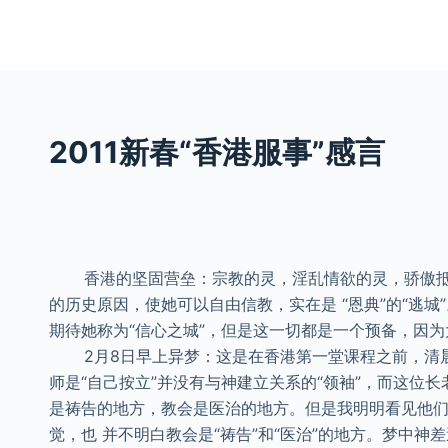
S
k
i
p
t
2011新春“香港服事”感言
o
c
o
n
t
香港的坚固营垒：宗教的灵，淫乱情欲的灵，骄傲抵挡
e
的历史原因，使她可以自由信教，实在是 “恩典”的“逃
n
期待她称为“信心之城”，但是这一切都是一个预备，因为
t
2月8日早上异梦：这是在香港第一堂课程之前，清晨3:
师是“自己按立”并没有与神建立关系的“领袖”，而这位
是祷告的地方，教会是医治的地方。但是我明明看见他们
觉，也 并不明白教会是“祷告”和“医治”的地方。梦中