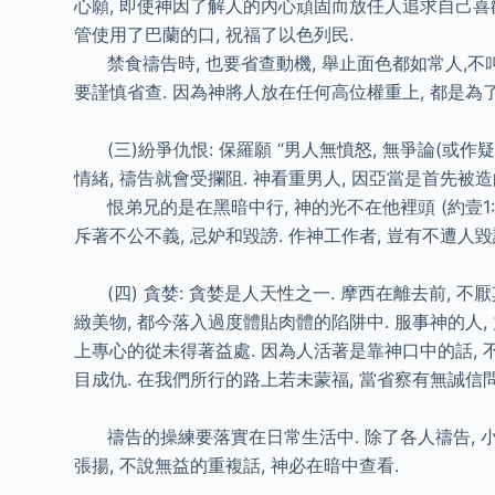
心願, 即使神因了解人的內心頑固而放任人追求自己喜歡
管使用了巴蘭的口, 祝福了以色列民.
禁食禱告時, 也要省查動機, 舉止面色都如常人,不叫人
要謹慎省查. 因為神將人放在任何高位權重上, 都是為
(三)紛爭仇恨: 保羅願 “男人無憤怒, 無爭論(或作疑惑)
情緒, 禱告就會受攔阻. 神看重男人, 因亞當是首先被
恨弟兄的是在黑暗中行, 神的光不在他裡頭 (約壹1:9
斥著不公不義, 忌妒和毀謗. 作神工作者, 豈有不遭人毀
(四) 貪婪: 貪婪是人天性之一. 摩西在離去前, 不厭
緻美物, 都今落入過度體貼肉體的陷阱中. 服事神的人,
上專心的從未得著益處. 因為人活著是靠神口中的話, 
目成仇. 在我們所行的路上若未蒙福, 當省察有無誠信問
禱告的操練要落實在日常生活中. 除了各人禱告, 小組
張揚, 不說無益的重複話, 神必在暗中查看.