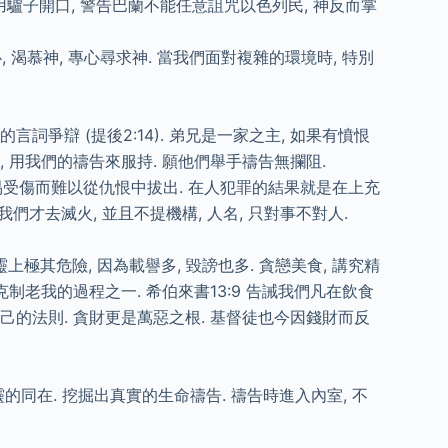
用驢子開口, 警告巴蘭不能任意詛咒以色列民, 神反而掌
 渴慕神, 專心尋求神. 當我們面對複雜的環境時, 特別
的言詞爭辯 (提後2:14). 弟兄是一家之主, 如果有憤恨
, 用我們的禱告來服持. 願他們舉手禱告無攔阻.
子容易受傷而難以從仇恨中拔出. 在人犯罪的結果就是在上充
們才去滅火, 並且不提機構, 人名, 只對事不對人.
上極其危險, 因為載譽多, 毀謗也多. 貪戀美食, 講究精
克制老我的過程之一. 希伯來書13:9 告誡我們凡在飲食
自己的法則. 貪財更是萬惡之根. 基督徒也今因錢財而反
同在. 挖掘出真實的生命禱告. 禱告時進入內室, 不