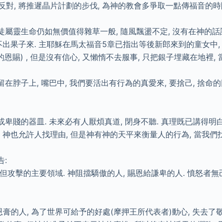
對, 將推遲晶片計劃的步伐, 為神的教會多爭取一點傳福音的時
靈生命仍如無價值得雜草一般, 隨風飄盪不定, 沒有在神的話語
不出果子來. 主耶穌在馬太福音5章已指出等後新郎來到的童女中, 
的恩賜) , 但是沒有信心, 又懶惰不去服事, 只把銀子埋藏在地裡, 
子上, 嘴巴中, 我們要活出有行為的真愛來, 要捨己, 捨命的
的器皿. 未來必有人厭煩真道, 閉身不聽. 真理既已講得明白,
11). 神也允許人找理由, 但是神有神的天平來衡量人的行為, 當
:
攻擊的主要領域. 神阻擋驕傲的人, 賜恩給謙卑的人. 憤怒者無己,
的人, 為了世界可給予的好處(摩押王所代表者)動心, 失去了敬