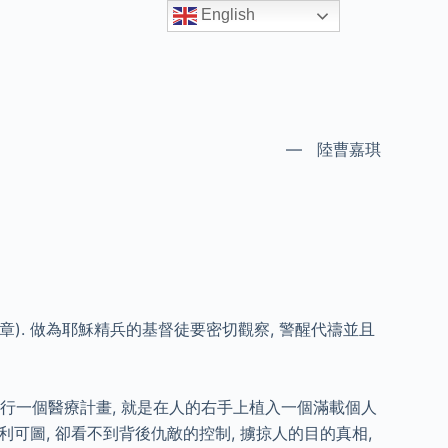
English
— 陸曹嘉琪
). 做為耶穌精兵的基督徒要密切觀察, 警醒代禱並且
推行一個醫療計畫, 就是在人的右手上植入一個滿載個人
可圖, 卻看不到背後仇敵的控制, 擄掠人的目的真相,