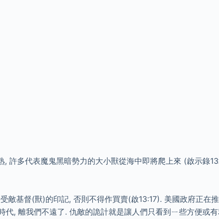
 許多代表魔鬼黑暗勢力的大小獸從海中即將爬上來 (啟示錄13章
.
(獸)的印記, 否則不得作買賣(啟13:17). 美國政府正在
代, 離我們不遠了. 仇敵的詭計就是讓人們只看到ㄧ些方便或有利