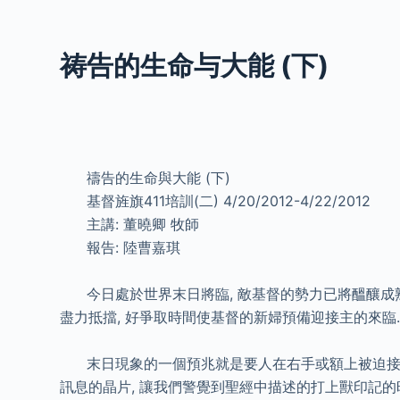
S
k
祷告的生命与大能 (下)
i
p
t
o
c
禱告的生命與大能 (下)
o
基督旌旗411培訓(二) 4/20/2012-4/22/2012
n
主講: 董曉卿 牧師
t
報告: 陸曹嘉琪
e
n
今日處於世界末日將臨, 敵基督的勢力已將醞釀成熟,
t
盡力抵擋, 好爭取時間使基督的新婦預備迎接主的來臨
末日現象的一個預兆就是要人在右手或額上被迫接受敵基督
訊息的晶片, 讓我們警覺到聖經中描述的打上獸印記的時