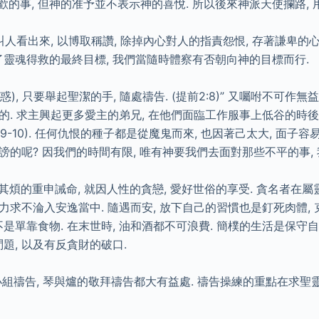
的事, 但神的准予並不表示神的喜悅. 所以後來神派天使攔路, 
看出來, 以博取稱讚, 除掉內心對人的指責怨恨, 存著謙卑的心,
了靈魂得救的最終目標, 我們當隨時體察有否朝向神的目標而行.
, 只要舉起聖潔的手, 隨處禱告. (提前2:8)” 又囑咐不可作無益
造的. 求主興起更多愛主的弟兄, 在他們面臨工作服事上低谷的時後
-10). 任何仇恨的種子都是從魔鬼而來, 也因著己太大, 面
謗的呢? 因我們的時間有限, 唯有神要我們去面對那些不平的事, 我
其煩的重申誡命, 就因人性的貪戀, 愛好世俗的享受. 貪名者在屬靈
 力求不淪入安逸當中. 隨遇而安, 放下自己的習慣也是釘死肉體, 
不是單靠食物. 在末世時, 油和酒都不可浪費. 簡樸的生活是保守
題, 以及有反貪財的破口.
禱告, 琴與爐的敬拜禱告都大有益處. 禱告操練的重點在求聖靈的