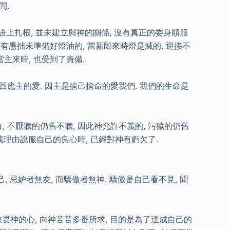
間.
上扎根, 並未建立與神的關係, 沒有真正的委身順服
有愚拙未準備好燈油的, 當新郎來時燈是滅的, 迎接不
當主來時, 也受到了責備.
回應主的愛. 因主是捨己捨命的愛我們. 我們的生命是
 不厭聽的仍舊不聽, 因此神允許不義的, 污穢的仍舊
我們找理由說服自己的良心時, 已經對神有虧欠了.
 忌妒者無友, 而驕傲者無神. 驕傲是自己看不見, 聞
畏神的心, 向神苦苦多番所求, 目的是為了達成自己的