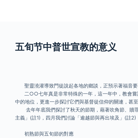
S
k
i
p
t
五旬节中普世宣教的意义
o
c
o
n
t
聖靈澆灌導致門徒說起各地的鄉談，正預示著福音要傳
e
二○○七年真是非常特殊的一年，這一年中，教會嘗試
n
中的地位，更進一步探討它們與基督徒信仰的關連，甚
t
去年年底我們探討了秋天的節期，藉著吹角節、贖罪
主義」(註1)，四月我們討論「逾越節與再出埃及」(註
初熟節與五旬節的對應