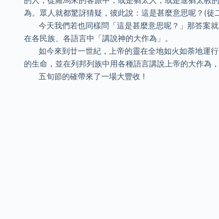
的人；從羅馬來的客旅中，或是猶太人，或是進猶太教
為。眾人就都驚訝猜疑，彼此說：這是甚麼意思呢？(徒二5
今天我們若也同樣問「這是甚麼意思呢？」那答案就是
在各民族、各語言中「講說神的大作為」。
如今來到廿一世紀，上帝的靈在全地如火如荼地運行著
的生命，並在列邦列族中用各種語言講說上帝的大作為
五旬節的確帶來了一場大豐收 !