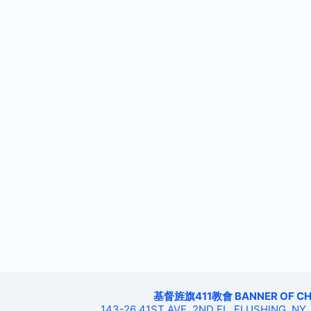
基督旌旗411教會 BANNER OF CHRIS
143-26 41ST AVE, 2ND FL, FLUSHING, NY,