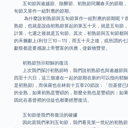
五旬節與逾越節、除酵節、初熟節同屬春天的節期，同
旬節又算作一組對應的節期。
為什麼說初熟節與五旬節算作一組對應的節期呢？首
熟節，也就是說由初熟節算起的第五十天，就是五旬節，在希伯
計算，七週之後就是五旬節。其次，初熟節與五旬節都與穀物的
的禾捆獻上(利廿三10～11)，而五十天之後，或所謂的
獻祭都是要感謝上帝豐富的供應，使穀物豐登。
初熟節預示耶穌的復活
上次我們探討初熟節時，我們說初熟節也與逾越節與除
四至十六日，這三個連在一起的節期在新約可以指向耶穌的
是初熟節)，而保羅也在林前十五章20節說：「但基督
的全熟，如果初熟是豐碩的，那麼全熟也是豐碩的；如
因此在基督裡的信徒也都要經歷復活。
五旬節使我們有復活的確據
因此當我們來到五旬節，我們看見第一世紀的初熟節是