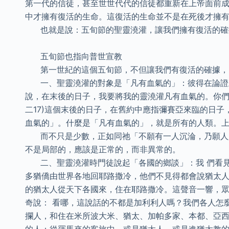
第一代的信徒，甚至世世代代的信徒都重新在上帝面前
中才擁有復活的生命。這復活的生命並不是在死後才擁
也就是說：五旬節的聖靈澆灌，讓我們擁有復活的確據
五旬節也指向普世宣教
第一世紀的這個五旬節，不但讓我們有復活的確據，
一、聖靈澆灌的對象是「凡有血氣的」：彼得在論證五
說，在末後的日子，我要將我的靈澆灌凡有血氣的。你們
二17)這個末後的日子，在舊約中應指彌賽亞來臨的日
血氣的」。什麼是「凡有血氣的」，就是所有的人類。
而不只是少數，正如同祂「不願有一人沉淪，乃願人人
不是局部的，應該是正常的，而非異常的。
二、聖靈澆灌時門徒說起「各國的鄉談」：我 們看見
多猶僑由世界各地回耶路撒冷，他們不見得都會說猶太人
的猶太人從天下各國來，住在耶路撒冷。這聲音一響，
奇說： 看哪，這說話的不都是加利利人嗎？我們各人怎
攔人，和住在米所波大米、猶太、加帕多家、本都、亞