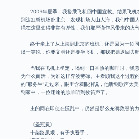
2009年夏季，我搭乘飞机回中国宣教。结果飞机
到达虹桥机场赴北京，发现机场人山人海，我们中国人
绳在这里变得非常有弹性，我们那严谨作风带来的火
终于坐上了从上海到北京的班机，还是因为一位同行
淡一笑说，你要文明还是要坐飞机，那我把票退回去
当我在飞机上坐定，喝到一口香热的咖啡时，我忽然
为什么而活，为谁这样奔波劳碌。主看顾我这个过程的
的“服务生”走过来，眼里含着眼泪说，他听到歌声太
到家中，一位迷途的羔羊听到牧笛声了。
主的同在即使在慌乱中，仍然是那么充满救恩的力量
《圣冠冕》
十架路虽艰，有子执吾手，