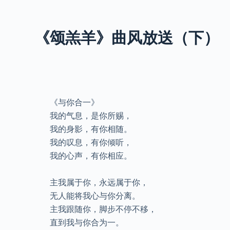
S
k
《颂羔羊》曲风放送（下）
i
p
t
o
c
《与你合一》
o
我的气息，是你所赐，
n
我的身影，有你相随。
t
我的叹息，有你倾听，
e
我的心声，有你相应。
n
t
主我属于你，永远属于你，
无人能将我心与你分离。
主我跟随你，脚步不停不移，
直到我与你合为一。