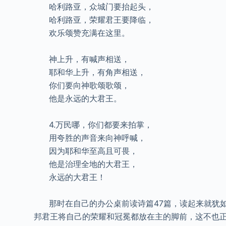
哈利路亚，众城门要抬起头，
哈利路亚，荣耀君王要降临，
欢乐颂赞充满在这里。
神上升，有喊声相送，
耶和华上升，有角声相送，
你们要向神歌颂歌颂，
他是永远的大君王。
4.万民哪，你们都要来拍掌，
用夸胜的声音来向神呼喊，
因为耶和华至高且可畏，
他是治理全地的大君王，
永远的大君王！
那时在自己的办公桌前读诗篇47篇，读起来就犹如
邦君王将自己的荣耀和冠冕都放在主的脚前，这不也正是