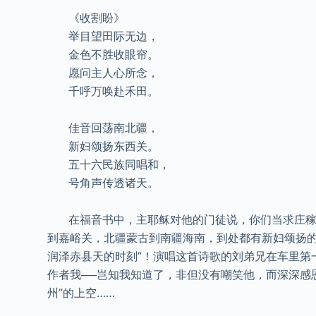
《收割盼》
举目望田际无边，
金色不胜收眼帘。
愿问主人心所念，
千呼万唤赴禾田。
佳音回荡南北疆，
新妇颂扬东西关。
五十六民族同唱和，
号角声传透诸天。
在福音书中，主耶稣对他的门徒说，你们当求庄稼的
到嘉峪关，北疆蒙古到南疆海南，到处都有新妇颂扬的
润泽赤县天的时刻”！演唱这首诗歌的刘弟兄在车里第
作者我──岂知我知道了，非但没有嘲笑他，而深深感恩
州”的上空……