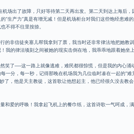
在机场出了故障，只好等待第二天再出发。第二天到达上海后，
的“生产力”真是有增无减！但是机场柜台对我们这些饱经患难
气也不得不往里按捺。
的非信徒夹塞儿帮我拿到了票，我当时还非常律法地把她教训
吧！我的律法顷刻之间被她的现实击倒在地，我乖乖地跟着她坐
笑了──这一路上就像逃难，难民都很惊慌，但是我的内心涌动
每一分，每一秒，记得那晚在机场我为几位临时凑在一起的“难兄
美妙了，他是天主教徒，这首歌让他想起主，他已经很久没去教
和爱的呼唤！我拿起飞机上的餐巾纸，这首诗歌一气呵成，满