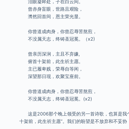
泪眼凝眸处，子在白云间。
曾赤身盲眼，世路且艰险，
潸然回首间，恩主荣光显。
你曾道成肉身，你曾忍辱苦熬煎，
不没属天志，终铸圣冠冕。（x2)
曾亲历深涧，主且不弃嫌,
俯首十架前，此生祈主愿。
主已履卑贱，荣辱自等闲，
深望那日现，欢聚宝座前。
你曾道成肉身，你曾忍辱苦熬煎，
不没属天志，终铸圣冠冕。(x2)
这是2006那个晚上领受的另一首诗歌，也算是我个
十架前，此生祈主愿”。我们的盼望是不放弃和不妥协，