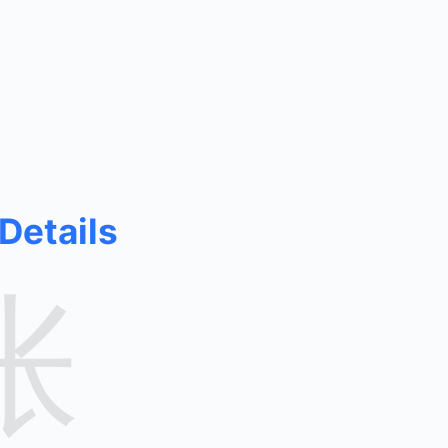
 Details
张