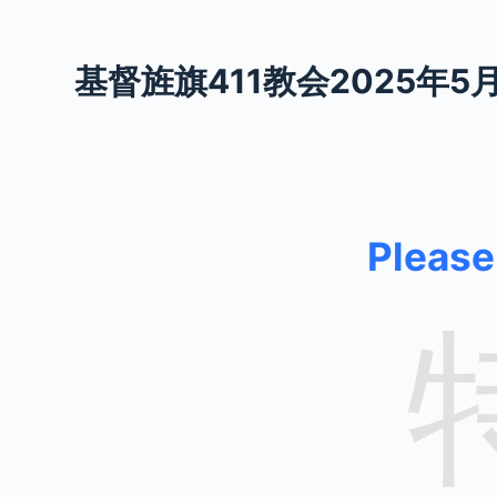
S
k
基督旌旗411教会2025年5
i
p
t
o
c
o
Please 
n
t
e
n
t